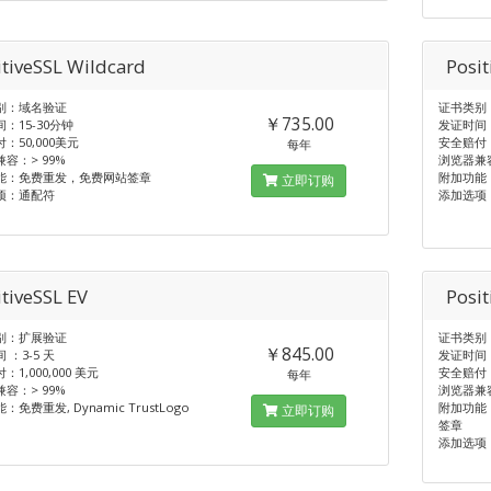
itiveSSL Wildcard
Posit
别：域名验证
证书类别
￥735.00
：15-30分钟
发证时间：
：50,000美元
安全赔付：
每年
容：> 99%
浏览器兼容
能：免费重发，免费网站签章
附加功能
立即订购
项：通配符
添加选项
itiveSSL EV
Posi
别：扩展验证
证书类别
￥845.00
 ：3-5 天
发证时间 
1,000,000 美元
安全赔付：1
每年
容：> 99%
浏览器兼容
免费重发, Dynamic TrustLogo
附加功能：免
立即订购
签章
添加选项