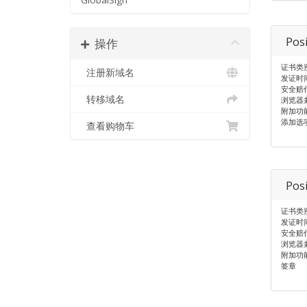
GlobalSign
Pos
操作
证书类
注册新域名
发证时间
安全赔付
转移域名
浏览器兼
附加功
添加选
查看购物车
Pos
证书类
发证时间
安全赔付：
浏览器兼
附加功能：
签章