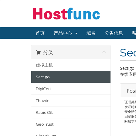
首页
产品中心
域名
公告信息
Se
分类
虚拟主机
Sect
在线应
Sectigo
DigiCert
Pos
Thawte
证书类
发证时间
安全赔付
RapidSSL
浏览器兼
附加功
GeoTrust