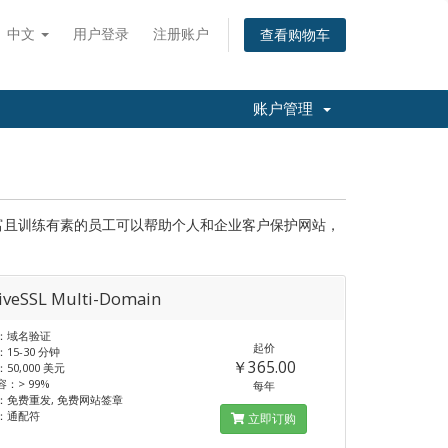
中文
用户登录
注册账户
查看购物车
账户管理
经验丰富且训练有素的员工可以帮助个人和企业客户保护网站，
tiveSSL Multi-Domain
：域名验证
起价
15-30 分钟
￥365.00
50,000 美元
：> 99%
每年
：免费重发, 免费网站签章
：通配符
立即订购