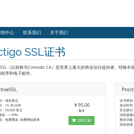
帮助中心
联系我们
关于我们
ctigo SSL证书
igo SSL（以前称为Comodo CA）是世界上最大的商业信任提供者。
用程序和电子邮件。
itiveSSL
Posi
别：域名验证
证书类别
￥95.00
：15-30 分钟
发证时间：
：50,000 美元
安全赔付：
每年
容：> 99%
浏览器兼容
能：免费重发, 免费网站签章
附加功能
立即订购
添加选项