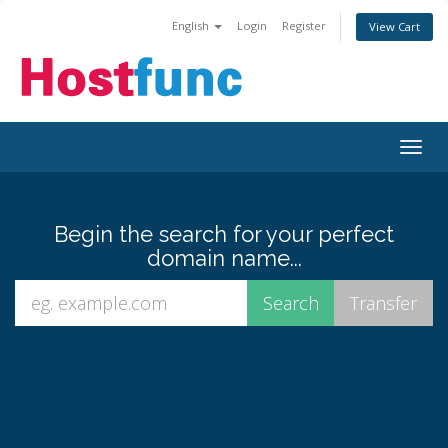
English
Login
Register
View Cart
Togg
navig
Begin the search for your perfect
domain name...